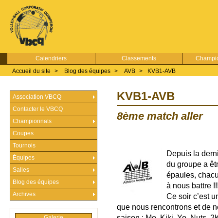
Calendriers
Classements
Champio
Accueil du site
>
Blog des équipes
>
AVB
>
KVB1-AVB
KVB1-AVB
Association VBCQ
Contacter le VBCQ
8ème match aller
Championnats
Coupes
Tournois
Depuis la dern
Équipes
du groupe a êtr
Salles
épaules, chacu
Blog des équipes
à nous battre !!!
Archives
Ce soir c’est 
que nous rencontrons et de no
saison : Mo, Kiki, Yo, Nuts, 2K
Galerie