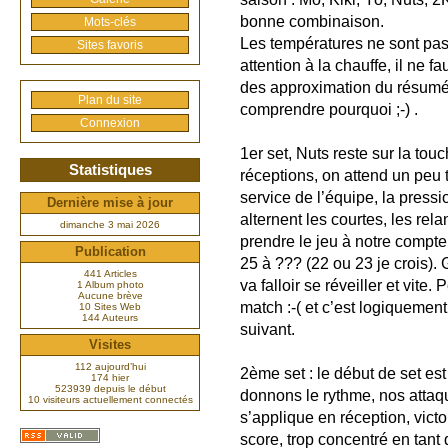
bonne combinaison.
Mots-clés
Les températures ne sont pas
Sites favoris
attention à la chauffe, il ne 
des approximation du résumé, 
Plan du site
comprendre pourquoi ;-) .
Connexion
1er set, Nuts reste sur la t
Statistiques
réceptions, on attend un peu 
service de l’équipe, la pressi
Dernière mise à jour
alternent les courtes, les relan
dimanche 3 mai 2026
prendre le jeu à notre compte
Publication
25 à ??? (22 ou 23 je crois). 
441 Articles
va falloir se réveiller et vite.
1 Album photo
Aucune brève
match :-( et c’est logiquemen
10 Sites Web
144 Auteurs
suivant.
Visites
112 aujourd’hui
2ème set : le début de set est 
174 hier
523939 depuis le début
donnons le rythme, nos attaq
10 visiteurs actuellement connectés
s’applique en réception, victo
score, trop concentré en tant 