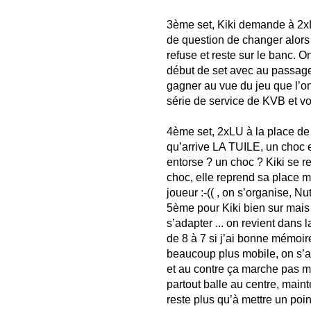
3ème set, Kiki demande à 2xLU
de question de changer alors
refuse et reste sur le banc. O
début de set avec au passag
gagner au vue du jeu que l’on
série de service de KVB et voil
4ème set, 2xLU à la place de Y
qu’arrive LA TUILE, un choc en
entorse ? un choc ? Kiki se r
choc, elle reprend sa place 
joueur :-(( , on s’organise, Nu
5ème pour Kiki bien sur mais p
s’adapter ... on revient dans
de 8 à 7 si j’ai bonne mémoire 
beaucoup plus mobile, on s’a
et au contre ça marche pas ma
partout balle au centre, maint
reste plus qu’à mettre un point f