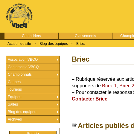
Calendriers
Classements
Champio
Accueil du site
>
Blog des équipes
>
Briec
Briec
Association VBCQ
Contacter le VBCQ
Championnats
–
Rubrique réservée aux artic
Coupes
supporters de
Briec 1
,
Briec 
Tournois
–
Pour contacter le responsabl
Équipes
Contacter Briec
Salles
Blog des équipes
Archives
Articles publiés 
Galerie