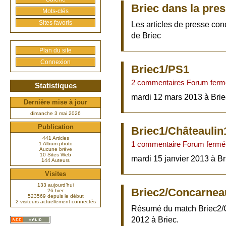
Briec dans la pre
Mots-clés
Sites favoris
Les articles de presse con
de Briec
Plan du site
Connexion
Briec1/PS1
2 commentaires Forum ferm
Statistiques
mardi 12 mars 2013 à Brie
Dernière mise à jour
dimanche 3 mai 2026
Publication
Briec1/Châteaulin
441 Articles
1 commentaire Forum fermé
1 Album photo
Aucune brève
10 Sites Web
mardi 15 janvier 2013 à Br
144 Auteurs
Visites
133 aujourd’hui
Briec2/Concarnea
26 hier
523569 depuis le début
2 visiteurs actuellement connectés
Résumé du match Briec2/C
2012 à Briec.