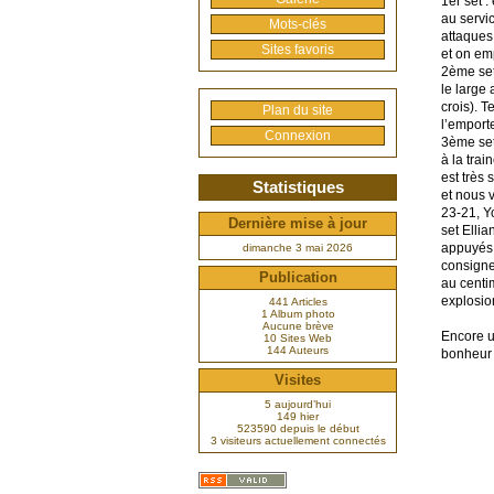
1er set 
au servic
Mots-clés
attaques 
Sites favoris
et on em
2ème set
le large
crois). 
Plan du site
l’emporte
Connexion
3ème set
à la trai
est très 
Statistiques
et nous v
23-21, Y
Dernière mise à jour
set Elli
appuyés 
dimanche 3 mai 2026
consigne
Publication
au centi
explosion d
441 Articles
1 Album photo
Aucune brève
Encore u
10 Sites Web
144 Auteurs
bonheur .
Visites
5 aujourd’hui
149 hier
523590 depuis le début
3 visiteurs actuellement connectés