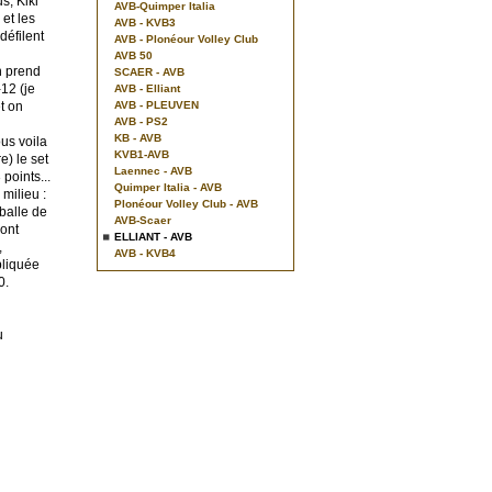
s, Kiki
AVB-Quimper Italia
 et les
AVB - KVB3
défilent
AVB - Plonéour Volley Club
AVB 50
n prend
SCAER - AVB
12 (je
AVB - Elliant
t on
AVB - PLEUVEN
AVB - PS2
KB - AVB
us voila
KVB1-AVB
e) le set
Laennec - AVB
points...
Quimper Italia - AVB
 milieu :
Plonéour Volley Club - AVB
balle de
AVB-Scaer
sont
ELLIANT - AVB
,
AVB - KVB4
pliquée
0.
u