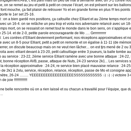
: engagement AVB, c’est parti mais un peu de mal a démarrer avec un 5-1 contre nou
e, on se remet au jeu et petit à petit on creuse l’écart, on est présent sur les ballons
font mouche, ça fait plaisir de retrouver Yo et en grande forme en plus !!! les points 
porte le 1er set 25-16.
 : on a bien gardé nos positions, ça cafouille chez Elliant et au 2ème temps mort o
 avec un 16-4. on se relâche un peu trop et voila nos adversaire relancé avec un 18-
Temps mort, on se ressaisit on remet tout le monde dans le bon sens, on s’applique e
 25-14. et de 2-0, petite parole encourageante de Mo ..... Grrrrrrrrrrr
 : Les contres d’Elliant deviennent performant, nos réceptions approximatives et no
ne avec un 8-5 pour Elliant, petit a petit on remonte et on égalise à 11-11 (de mémoir
serrer, on discute beaucoup mais on ne veut rien lâcher.... on est tjrs mené de 2 ou 3 
oila avec elliant devant à 23-20, petit cafouillage entre 3 joueurs, la balle tombe au
o au service : 23-22, 2ème service Elliant ramène avec une bonne attaque : 24-22, 
ant, bonne réception AVB, passe, attaque de Nuts, 24-23 service 2k1... Les services 
la réception approximative : 24-24, re service bien placé mauvaise relance : 24-25
 de 2k1 à 2xlu, service, réception, relance, réception, passe de Mo et consigne ap
mètre, 26-24 .......... YEEEEEEEEEEEEEEEEEESSSSSSSSSSSS :-) :-) :-) victoire 3-
e joie !!!!!!!!!!!!!!!
ne belle rencontre où on a rien laissé et ou chacun a travaillé pour l’équipe, que d
..