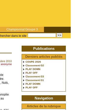
Championnat Groupe 3
hercher dans le site
Publications
Derniers articles publiés
tobre 2010
COUPE 2026
r anonyme
Classement G2
PLAY DOWN
PLAY OFF
ple
Classement G3
re.
Classement G1
, Nuts,
PLAY DOWN
PLAY OFF
anoplie
Navigation
r au
Articles de la rubrique