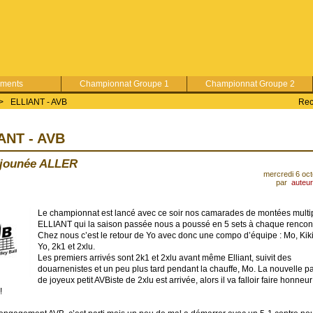
ements
Championnat Groupe 1
Championnat Groupe 2
>
ELLIANT - AVB
Rec
ANT - AVB
jounée ALLER
mercredi 6 oc
par
auteu
Le championnat est lancé avec ce soir nos camarades de montées multi
ELLIANT qui la saison passée nous a poussé en 5 sets à chaque rencont
Chez nous c’est le retour de Yo avec donc une compo d’équipe : Mo, Kiki
Yo, 2k1 et 2xlu.
Les premiers arrivés sont 2k1 et 2xlu avant même Elliant, suivit des
douarnenistes et un peu plus tard pendant la chauffe, Mo. La nouvelle p
de joyeux petit AVBiste de 2xlu est arrivée, alors il va falloir faire honneu
!