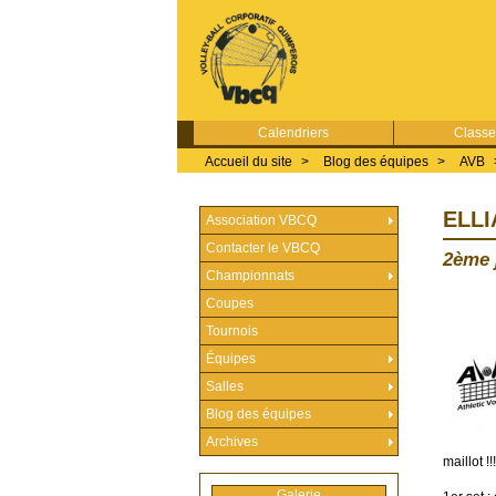
Calendriers
Class
Accueil du site
>
Blog des équipes
>
AVB
ELLI
Association VBCQ
Contacter le VBCQ
2ème 
Championnats
Coupes
Tournois
Équipes
Salles
Blog des équipes
Archives
maillot !!!
Galerie