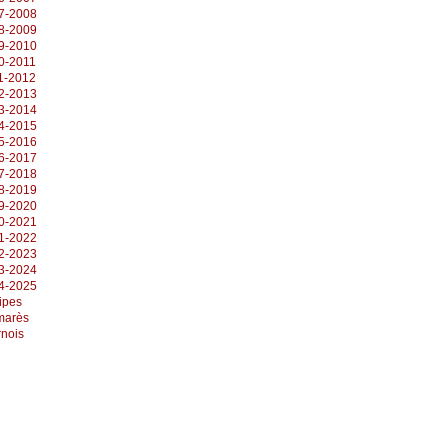
7-2008
8-2009
9-2010
0-2011
1-2012
2-2013
3-2014
4-2015
5-2016
6-2017
7-2018
8-2019
9-2020
0-2021
1-2022
2-2023
3-2024
4-2025
ipes
marès
rnois