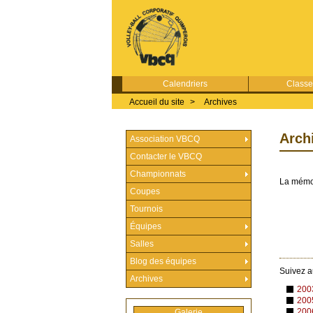
Calendriers
Class
Accueil du site
>
Archives
Arch
Association VBCQ
Contacter le VBCQ
Championnats
La mémo
Coupes
Tournois
Équipes
Salles
Blog des équipes
Suivez a
Archives
200
200
200
Galerie