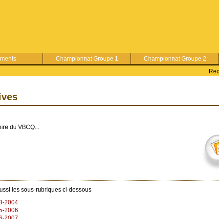
ements
Championnat Groupe 1
Championnat Groupe 2
Rec
ives
ire du VBCQ...
ussi les sous-rubriques ci-dessous
3-2004
5-2006
6-2007