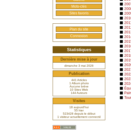
200
Mots-clés
200
Sites favoris
200
201
201
201
Plan du site
201
Connexion
201
201
201
Statistiques
201
201
Dernière mise à jour
201
202
dimanche 3 mai 2026
202
Publication
202
202
441 Articles
1 Album photo
202
Aucune brève
Équ
10 Sites Web
Pal
144 Auteurs
Tou
Visites
18 aujourd’hui
55 hier
523428 depuis le début
1 visiteur actuellement connecté