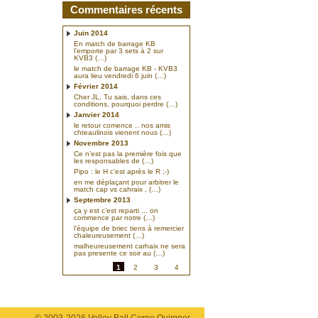
Commentaires récents
Juin 2014
En match de barrage KB
l’emporte par 3 sets à 2 sur
KVB3 (…)
le match de barrage KB - KVB3
aura lieu vendredi 6 juin (…)
Février 2014
Cher JL, Tu sais, dans ces
conditions, pourquoi perdre (…)
Janvier 2014
le retour comence .. nos amis
chteaulinois vienent nous (…)
Novembre 2013
Ce n’est pas la première fois que
les responsables de (…)
Pipo : le H c’est après le R ;-)
en me déplaçant pour arbitrer le
match cap vs cahraix , (…)
Septembre 2013
ça y est c’est reparti ... on
commence par notre (…)
l’équipe de briec tiens à remercier
chaleureusement (…)
malheureusement carhaix ne sera
pas presente ce soir au (…)
1
2
3
4