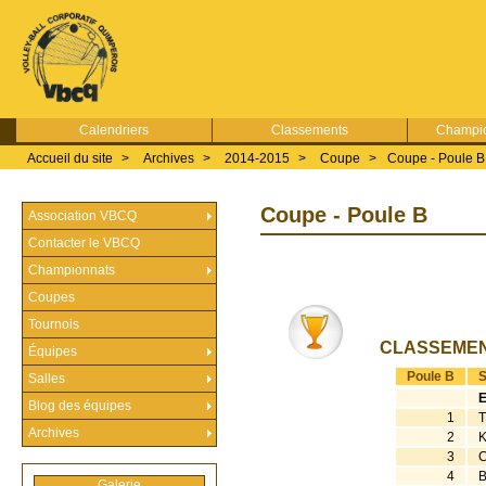
Calendriers
Classements
Champio
Accueil du site
>
Archives
>
2014-2015
>
Coupe
>
Coupe - Poule B
Coupe - Poule B
Association VBCQ
Contacter le VBCQ
Championnats
Coupes
Tournois
CLASSEME
Équipes
Poule B
S
Salles
E
Blog des équipes
1
Archives
2
3
4
B
Galerie