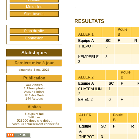
.
Mots-clés
Sites favoris
RESULTATS
Poule
Plan du site
ALLER 1
B
Connexion
Equipe A
SC
F
R
THEPOT
3
Statistiques
KEMPERLE
3
3
Dernière mise à jour
dimanche 3 mai 2026
Poule
ALLER 2
B
Publication
Equipe A
SC
F
441 Articles
1 Album photo
CHATEAULIN
1
Aucune brève
2
10 Sites Web
144 Auteurs
BRIEC 2
0
F
Visites
5 aujourd’hui
ALLER
Poule
149 hier
3
B
523590 depuis le début
3 visiteurs actuellement connectés
Equipe
SC
F
R
A
THEPOT
3