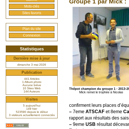
Groupe 1 par Mick :
Mots-clés
Sites favoris
Plan du site
Connexion
Statistiques
Dernière mise à jour
dimanche 3 mai 2026
Publication
441 Articles
1 Album photo
Aucune brève
10 Sites Web
Thépot champion du groupe 1 - 2013-2
144 Auteurs
Mick remet le trophée à Nicolas
Visites
confirment leurs places d’éq
5 aujourd’hui
149 hier
–
7eme
ATSCAF
et 8eme
Ca
523590 depuis le début
3 visiteurs actuellement connectés
rapport aux résultats des sa
–
9eme
USB
résultat décevan