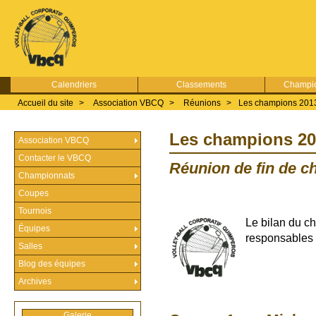
Calendriers
Classements
Champio
Accueil du site
>
Association VBCQ
>
Réunions
>
Les champions 201
Les champions 20
Association VBCQ
Contacter le VBCQ
Réunion de fin de c
Championnats
Coupes
Tournois
Le bilan du c
Équipes
responsables 
Salles
Blog des équipes
Archives
Galerie