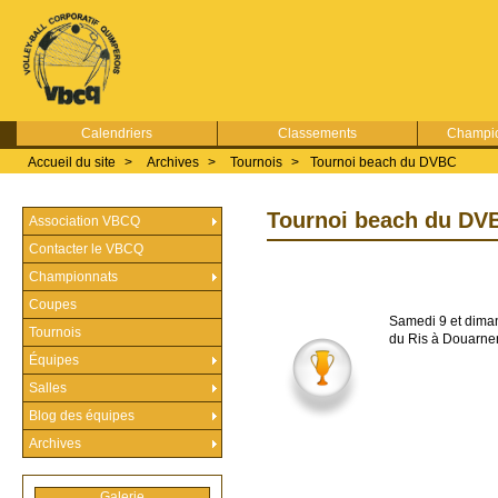
Calendriers
Classements
Champio
Accueil du site
>
Archives
>
Tournois
>
Tournoi beach du DVBC
Tournoi beach du DV
Association VBCQ
Contacter le VBCQ
Championnats
Coupes
Samedi 9 et diman
Tournois
du Ris à Douarne
Équipes
Salles
Blog des équipes
Archives
Galerie