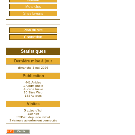
Mots-clés
Sites favoris
Plan du site
Connexion
Statistiques
Dernière mise à jour
dimanche 3 mai 2026
Publication
441 Articles
1 Album photo
Aucune brève
10 Sites Web
144 Auteurs
Visites
5 aujourd’hui
149 hier
523590 depuis le début
3 visiteurs actuellement connectés