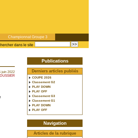
Championnat Groupe 3
hercher dans le site
Publications
Derniers articles publiés
 juin 2022
POUSSIER
COUPE 2026
Classement G2
PLAY DOWN
PLAY OFF
Classement G3
e
Classement G1
PLAY DOWN
PLAY OFF
Navigation
Articles de la rubrique