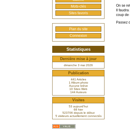
On se re
Mots-clés
Il faudr
Sites favoris
coup de 
Passez 
Plan du site
Connexion
Statistiques
Dernière mise à jour
dimanche 3 mai 2026
Publication
441 Articles
1 Album photo
Aucune brève
10 Sites Web
144 Auteurs
Visites
53 aujourd’hui
68 hier
523706 depuis le début
5 visiteurs actuellement connectés