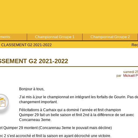
ements
Championnat Groupe 1
Championnat Groupe 2
CLASSEMENT G2 2021-2022
Rec
SEMENT G2 2021-2022
samedi 25
par
Mickaël 
Bonjour à tous,
J’ai mis à jour le championnat en intégrant les forfaits de Gourin. Pas d
changement important.
Félicitations à Carhaix qui a dominé l’année et finit champion
Quimper 29 fait un belle saison et finit 2nd à la différence de set avec
Concarneau 3eme.
et Quimper 29 montent (Concarenau 3eme le pouvait mais décline)
c 2 s’est accroché et finit la saison en ayant décroché une victoire.