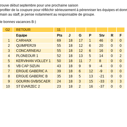
trouve début septembre pour une prochaine saison
a profiter de la coupure pour réfléchir sérieusement à pérenniser les équipes et don
main au staff, je pense notamment au responsable de groupe.
de bonnes vacances B-)
G2
RETOUR
11
Equipe
Pts
J
G
P
Stv
R
F
1
CARHAIX
69
18
17
1
46
0
0
2
QUIMPER29
55
18
12
6
20
0
0
3
CONCARNEAU
55
18
12
6
16
0
0
4
PLONEOUR 1
52
18
13
5
14
0
2
5
KERVIHAN VOLLEY 1
50
18
11
7
8
0
0
6
VB CAP SIZUN
43
18
9
9
-4
0
0
7
ERGUE GABERIC A
39
18
6
12
-9
0
0
8
ERGUE GABERIC B
35
18
5
13
-21
0
0
9
GOURIN GVB/SCAER
24
18
3
15
-33
0
3
10
ST EVARZEC 2
23
18
2
16
-37
0
0