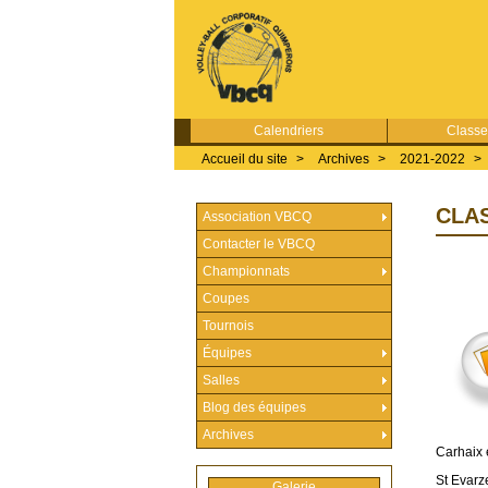
Calendriers
Class
Accueil du site
>
Archives
>
2021-2022
>
CLAS
Association VBCQ
Contacter le VBCQ
Championnats
Coupes
Tournois
Équipes
Salles
Blog des équipes
Archives
Carhaix 
St Evarze
Galerie