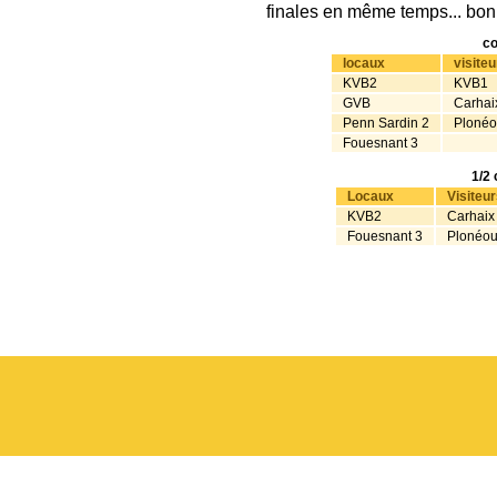
finales en même temps... bo
co
locaux
visiteu
KVB2
KVB1
GVB
Carhai
Penn Sardin 2
Plonéo
Fouesnant 3
1/2 
Locaux
Visiteu
KVB2
Carhaix
Fouesnant 3
Plonéou