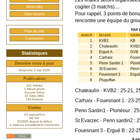
cogiter (3 matchs)....
Mots-clés
Pour rappel, 3 points de bon
Sites favoris
rencontre une équipe du grou
tour 
Plan du site
match
locaux
visit
Connexion
1
KVB1
KB
2
Chateaulin
KVB2
3
Ergué A
GVB
Statistiques
4
Carhaix
Foues
5
Penn Sardin 1
Plon
Dernière mise à jour
6
St Evarzec
Penn 
dimanche 3 mai 2026
7
Fouesnant 3
Ergu
Publication
8
Pluguffan
441 Articles
1 Album photo
Chateaulin - KVB2 : 25-21, 2
Aucune brève
10 Sites Web
144 Auteurs
Carhaix - Fouesnant 1 : 23-2
Visites
Penn Sardin1 - Plonéour : 25
43 aujourd’hui
68 hier
St Evarzec - Penn sardin2 : 2
523696 depuis le début
4 visiteurs actuellement connectés
Fouesnant 3 - Ergué B : 22-2
8 em