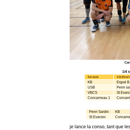
Car
1/4 
locaux
visiteur
KB
Ergué B
USB
Penn sa
VBCS
St Evarz
Concarneau 1
Concarn
Penn Sardin
KB
St Evarzec
Concarn
je lance la conso, tant que le