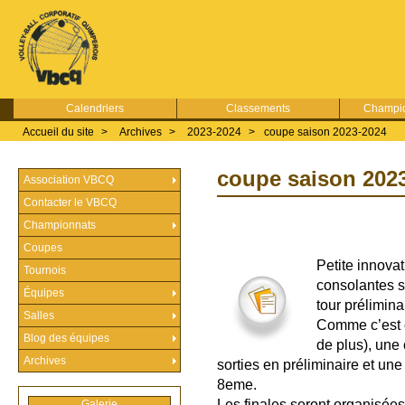
Calendriers
Classements
Champio
Accueil du site
>
Archives
>
2023-2024
>
coupe saison 2023-2024
coupe saison 202
Association VBCQ
Contacter le VBCQ
Championnats
Coupes
Petite innovat
Tournois
consolantes s
Équipes
tour prélimina
Salles
Comme c’est c
Blog des équipes
de plus), une
Archives
sorties en préliminaire et un
8eme.
Les finales seront organisée
Galerie