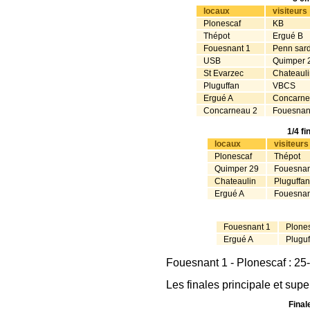
locaux
visiteurs
Plonescaf
KB
Thépot
Ergué B
Fouesnant 1
Penn sard
USB
Quimper 
St Evarzec
Chateauli
Pluguffan
VBCS
Ergué A
Concarne
Concarneau 2
Fouesnan
1/4 fi
locaux
visiteurs
Plonescaf
Thépot
Quimper 29
Fouesnan
Chateaulin
Pluguffan
Ergué A
Fouesnan
Fouesnant 1
Plone
Ergué A
Pluguf
Fouesnant 1 - Plonescaf : 25-
Les finales principale et su
Final