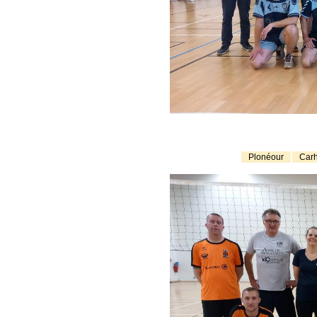
Plonéour
Carh