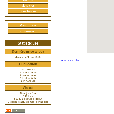
Mots-clés
Sites favoris
Plan du site
Connexion
Statistiques
Dernière mise à jour
dimanche 3 mai 2026
Agrandir le plan
Publication
441 Articles
1 Album photo
Aucune brève
10 Sites Web
144 Auteurs
Visites
46 aujourd’hui
149 hier
523631 depuis le début
3 visiteurs actuellement connectés