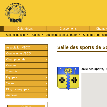
Calendriers
Classements
Champio
Accueil du site
>
Salles
>
Salles hors de Quimper
>
Salle des sports d
Salle des sports de S
Association VBCQ
Contacter le VBCQ
Championnats
Coupes
salle des sports, 
Tournois
Équipes
Salles
Blog des équipes
Archives
Galerie