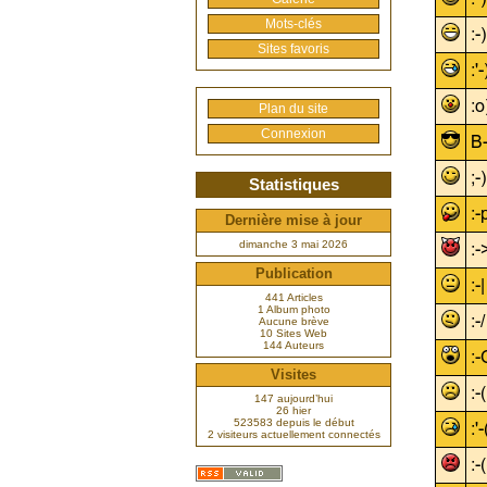
Mots-clés
Sites favoris
Plan du site
Connexion
Statistiques
Dernière mise à jour
dimanche 3 mai 2026
Publication
441 Articles
1 Album photo
Aucune brève
10 Sites Web
144 Auteurs
Visites
147 aujourd’hui
26 hier
523583 depuis le début
2 visiteurs actuellement connectés