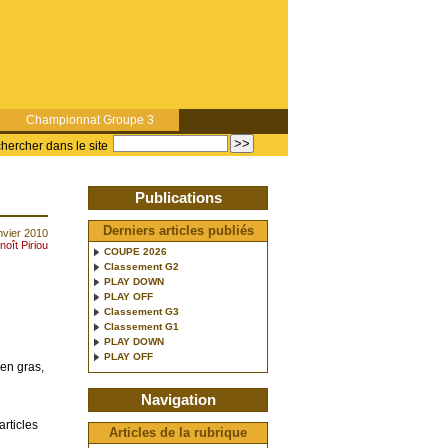
Championnat Groupe 3
hercher dans le site
Publications
Derniers articles publiés
anvier 2010
noît Piriou
COUPE 2026
Classement G2
PLAY DOWN
PLAY OFF
Classement G3
Classement G1
PLAY DOWN
PLAY OFF
 en gras,
Navigation
articles
Articles de la rubrique