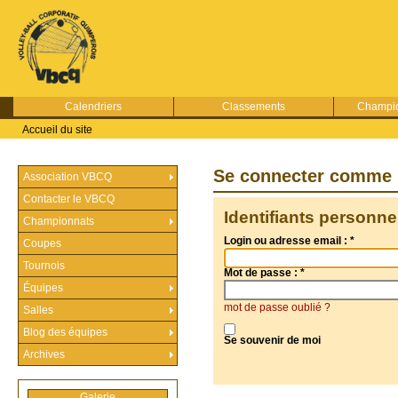
Calendriers
Classements
Champio
Accueil du site
Se connecter comme 
Association VBCQ
Contacter le VBCQ
Identifiants personne
Championnats
Login ou adresse email :
*
Coupes
Tournois
Mot de passe :
*
Équipes
mot de passe oublié ?
Salles
Blog des équipes
Se souvenir de moi
Archives
Galerie