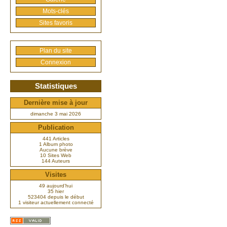
Mots-clés
Sites favoris
Plan du site
Connexion
Statistiques
Dernière mise à jour
dimanche 3 mai 2026
Publication
441 Articles
1 Album photo
Aucune brève
10 Sites Web
144 Auteurs
Visites
49 aujourd’hui
35 hier
523404 depuis le début
1 visiteur actuellement connecté