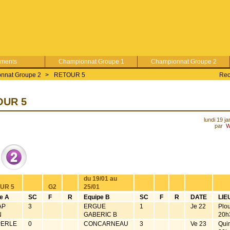
ements
Championnat Groupe 1
Championnat Groupe 2
nnat Groupe 2
>
RETOUR 5
Rec
OUR 5
lundi 19 j
par
W
du 19/01 au
UR 5
G2
25/01
e A
SC
F
R
Equipe B
SC
F
R
DATE
LIE
AP
3
ERGUE
1
Je 22
Plo
N
GABERIC B
20h
ERLE
0
CONCARNEAU
3
Ve 23
Qui