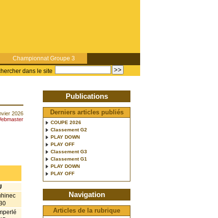
Championnat Groupe 3
hercher dans le site
Publications
Derniers articles publiés
anvier 2026
ebmaster
COUPE 2026
Classement G2
PLAY DOWN
PLAY OFF
Classement G3
Classement G1
PLAY DOWN
PLAY OFF
U
Navigation
uhinec
30
Articles de la rubrique
mperlé