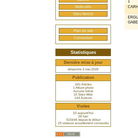
1
Mots-clés
CARH
Sites favoris
ERG
GABE
Plan du site
Connexion
Statistiques
Dernière mise à jour
dimanche 3 mai 2026
Publication
441 Articles
1 Album photo
Aucune brève
10 Sites Web
144 Auteurs
Visites
10 aujourd’hui
26 hier
523446 depuis le début
25 visiteurs actuellement connectés