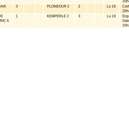
20h
AIX
3
PLONEOUR 2
2
Lu 19
Car
20h
UE
1
KEMPERLE 2
3
Lu 19
Erg
RIC A
Gab
20h