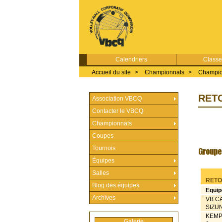
Calendriers
Class
Accueil du site
>
Championnats
>
Champio
RET
Association VBCQ
Contacter le VBCQ
Championnats
Coupes
Tournois
Équipes
Salles
RETO
Blog des équipes
Equip
Archives
VB C
SIZU
KEMP
Galerie