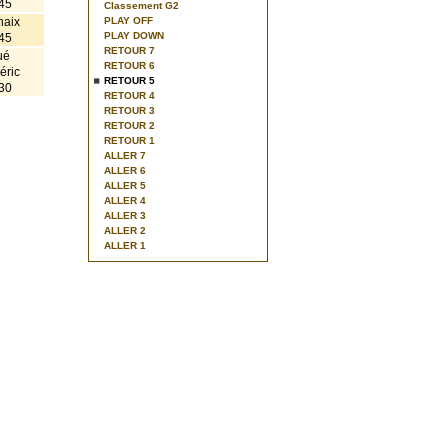
45
Classement G2
haix
PLAY OFF
PLAY DOWN
45
RETOUR 7
ué
RETOUR 6
éric
RETOUR 5
30
RETOUR 4
RETOUR 3
RETOUR 2
RETOUR 1
ALLER 7
ALLER 6
ALLER 5
ALLER 4
ALLER 3
ALLER 2
ALLER 1